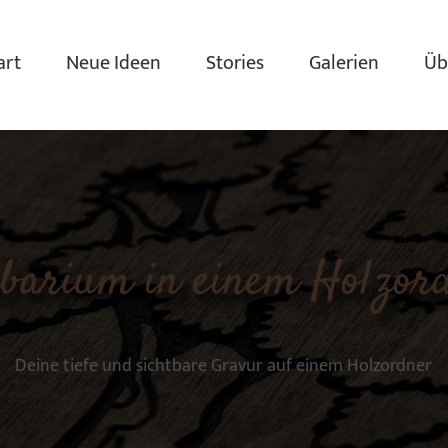
art
Neue Ideen
Stories
Galerien
Üb
barium in einem Holzor
Deine tiefe und sichtbare Gravur auf einem Holzordner