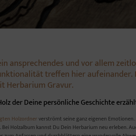
ein ansprechendes und vor allem zeitl
nktionalität treffen hier aufeinander. 
it Herbarium Gravur.
Holz der Deine persönliche Geschichte erzähl
igten Holzordner
verströmt seine ganz eigenen Emotionen. A
. Bei Holzalbum kannst Du Dein Herbarium neu erleben. Auc
dner zum Anfassen und durchblättern eine wundervolle Abwe