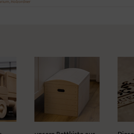
arium
,
Holzordner