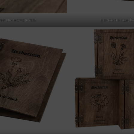
barium Gravur in Holz
gravierter Holzordn