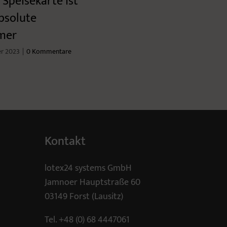
 Speisekarte ist
bsolute
mer
er 2023
|
0 Kommentare
Kontakt
lotex24 systems GmbH
Jamnoer Hauptstraße 60
03149 Forst (Lausitz)
Tel.
+48 (0) 68 4447061