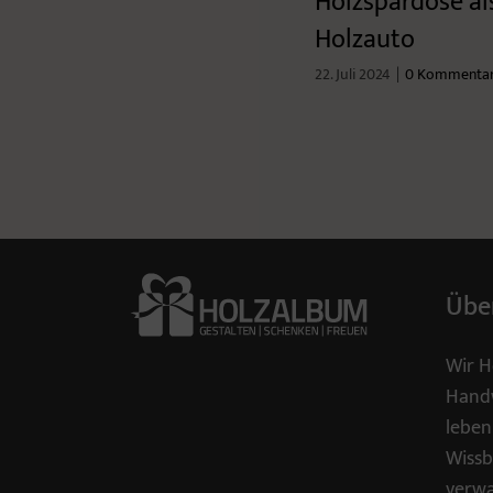
Holzspardose al
Holzauto
22. Juli 2024
|
0 Kommenta
Übe
Wir H
Handw
leben
Wissb
verwa