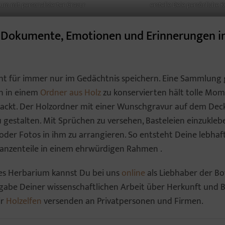
ium mit personalisierter Gravur
erstelle Deie persönliche K
s, Dokumente, Emotionen und Erinnerungen i
nicht für immer nur im Gedächtnis speichern. Eine Sammlung
n in einem
Ordner aus Holz
zu konservierten hält tolle Mom
packt. Der Holzordner mit einer Wunschgravur auf dem Deckel
 gestalten. Mit Sprüchen zu versehen, Basteleien einzukleben
der Fotos in ihm zu arrangieren. So entsteht Deine lebhaft
lanzenteile in einem ehrwürdigen Rahmen .
es Herbarium kannst Du bei uns
online
als Liebhaber der Bo
bgabe Deiner wissenschaftlichen Arbeit über Herkunft und
ir
Holzelfen
versenden an Privatpersonen und Firmen.