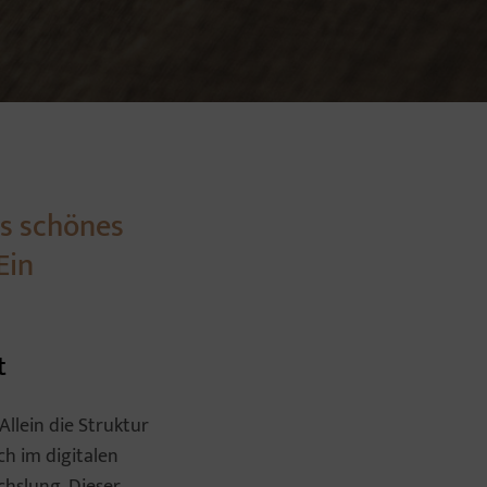
os schönes
Ein
t
llein die Struktur
h im digitalen
chslung. Dieser