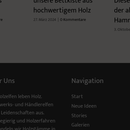
s
unsere Bettkiste aus
Diese
hochwertigem Holz
der a
Ham
re
27. März 2024
|
0 Kommentare
3. Oktob
r Uns
Navigation
olzelfen leben Holz.
Start
erks- und Händlerelfen
Neue Ideen
 Leidenschaften aus.
Stories
egierig und Holzerfahren
Galerien
ndeln wir Holzstämme in