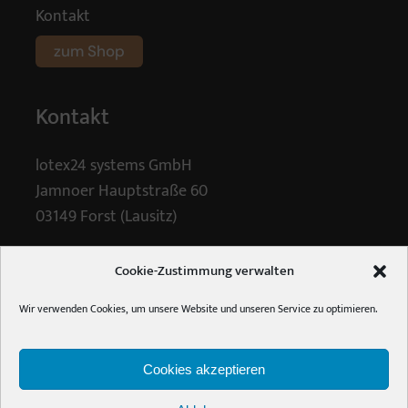
Kontakt
zum Shop
Kontakt
lotex24 systems GmbH
Jamnoer Hauptstraße 60
03149 Forst (Lausitz)
Tel.
+48 (0) 68 4447061
Cookie-Zustimmung verwalten
E-Mail:
info [ at ] holzalbum.de
Wir verwenden Cookies, um unsere Website und unseren Service zu optimieren.
©2020 lotex24 systems GmbH
Cookies akzeptieren