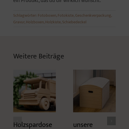
ein Produkt, das du dir wirklich wünscht.
Schlagwörter:
Fotoboxen
,
Fotokiste
,
Geschenkverpackung
,
Gravur
,
Holzboxen
,
Holzkiste
,
Schiebedeckel
Weitere Beiträge
Holzspardose
unsere