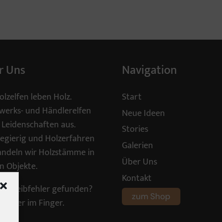
r Uns
Navigation
olzelfen leben Holz.
Start
erks- und Händlerelfen
Neue Ideen
 Leidenschaften aus.
Stories
egierig und Holzerfahren
Galerien
ndeln wir Holzstämme in
Über Uns
n Objekte.
Kontakt
schreibfehler gefunden?
zum Shop
Splitter im Finger.