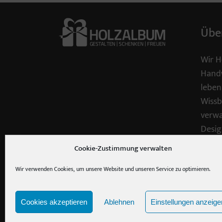
Übe
Wir H
Handw
leben
Wissb
verwa
Desig
Cookie-Zustimmung verwalten
Recht
Holz 
Wir verwenden Cookies, um unsere Website und unseren Service zu optimieren.
Cookies akzeptieren
Ablehnen
Einstellungen anzeige
©2020 lotex24 systems GmbH