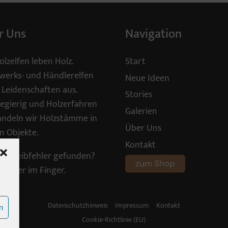
r Uns
Navigation
olzelfen leben Holz.
Start
erks- und Händlerelfen
Neue Ideen
 Leidenschaften aus.
Stories
egierig und Holzerfahren
Galerien
ndeln wir Holzstämme in
Über Uns
n Objekte.
Kontakt
schreibfehler gefunden?
zum Shop
Splitter im Finger.
Datenschutzhinweis
Impressum
Kontakt
n
Cookie-Richtlinie (EU)