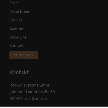
Start
Neue Ideen
Stories
Galerien
Über Uns
Kontakt
zum Shop
Kontakt
lotex24 systems GmbH
Jamnoer Hauptstraße 60
03149 Forst (Lausitz)