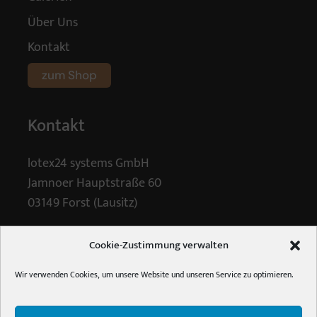
Über Uns
Kontakt
zum Shop
Kontakt
lotex24 systems GmbH
Jamnoer Hauptstraße 60
03149 Forst (Lausitz)
Tel.
+48 (0) 68 4447061
Cookie-Zustimmung verwalten
E-Mail:
info [ at ] holzalbum.de
Wir verwenden Cookies, um unsere Website und unseren Service zu optimieren.