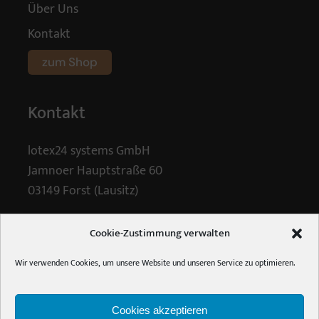
Über Uns
Kontakt
zum Shop
Kontakt
lotex24 systems GmbH
Jamnoer Hauptstraße 60
03149 Forst (Lausitz)
Tel.
+48 (0) 68 4447061
Cookie-Zustimmung verwalten
E-Mail:
info [ at ] holzalbum.de
Wir verwenden Cookies, um unsere Website und unseren Service zu optimieren.
©2020 lotex24 systems GmbH
Cookies akzeptieren