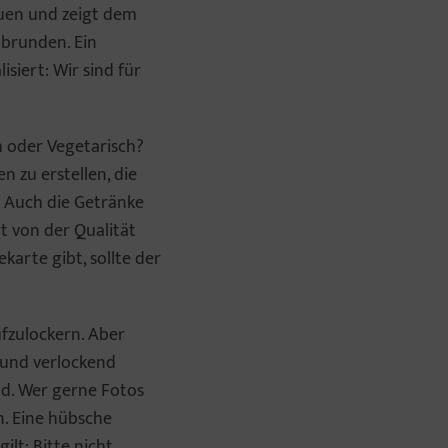
auen und zeigt dem
abrunden. Ein
siert: Wir sind für
ch oder Vegetarisch?
n zu erstellen, die
. Auch die Getränke
t von der Qualität
arte gibt, sollte der
ufzulockern. Aber
h und verlockend
nd. Wer gerne Fotos
en. Eine hübsche
ilt: Bitte nicht