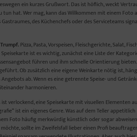
eswegen ein kurzes Grußwort. Das ist höflich, weckt Vertr
zu tun hat. Wer mag, kann das Willkommen mit einem Foto 
 Gastraumes, des Küchenchefs oder des Serviceteams signali
t Trumpf.
Pizza, Pasta, Vorspeisen, Fleischgerichte, Salat, Fis
Speisekarte ist es wichtig, zunächst eine Liste der Kategorie
ssensangebot führen und ihm schnelle Orientierung bieten
führt. Ob zusätzlich eine eigene Weinkarte nötig ist, häng
ngebots ab. Wenn es eine getrennte Speise- und Getränkek
miteinander harmonieren.
 ist verlockend, eine Speisekarte mit visuellen Elementen a
rafie“ ist ein eigenes Genre. Was auf dem Teller appetitlic
einem Foto häufig merkwürdig künstlich oder sogar abweise
 möchte, sollte im Zweifelsfall lieber einen Profi beauftrag
Beispiel sparsam verwendete Illustrationen. Aber auch hier g