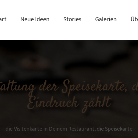
art
Neue Ideen
Stories
Galerien
Üb
taltung der Speisekarte, d
Eindruck zählt
die Visitenkarte in Deinem Restaurant, die Speisekarte